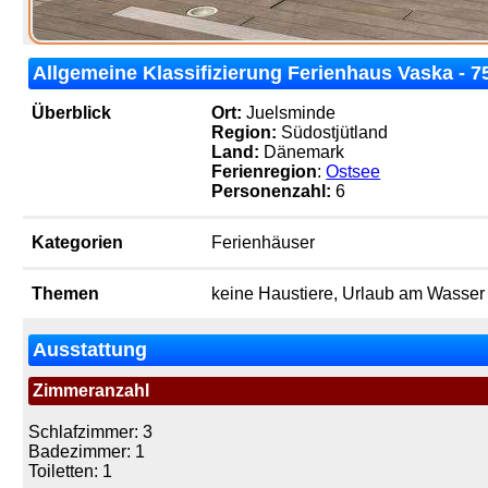
Allgemeine Klassifizierung Ferienhaus Vaska - 7
Überblick
Ort:
Juelsminde
Region:
Südostjütland
Land:
Dänemark
Ferienregion
:
Ostsee
Personenzahl:
6
Kategorien
Ferienhäuser
Themen
keine Haustiere, Urlaub am Wasser
Ausstattung
Zimmeranzahl
Schlafzimmer: 3
Badezimmer: 1
Toiletten: 1