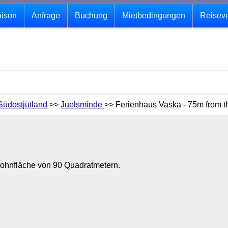
aison
Anfrage
Buchung
Mietbedingungen
Reisev
Südostjütland
>>
Juelsminde
>> Ferienhaus Vaska - 75m from t
Wohnfläche von 90 Quadratmetern.