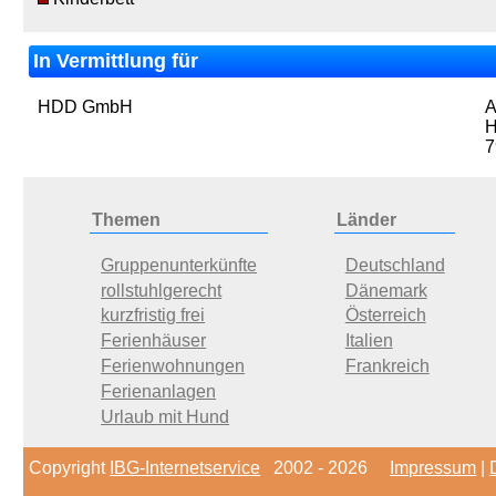
In Vermittlung für
HDD GmbH
A
H
7
Themen
Länder
Gruppenunterkünfte
Deutschland
rollstuhlgerecht
Dänemark
kurzfristig frei
Österreich
Ferienhäuser
Italien
Ferienwohnungen
Frankreich
Ferienanlagen
Urlaub mit Hund
Copyright
IBG-Internetservice
2002 - 2026
Impressum
|