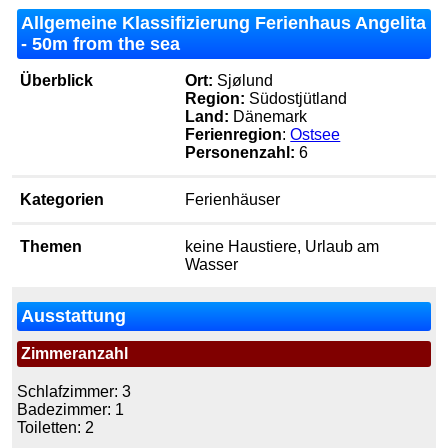
Allgemeine Klassifizierung Ferienhaus Angelita
- 50m from the sea
Überblick
Ort:
Sjølund
Region:
Südostjütland
Land:
Dänemark
Ferienregion
:
Ostsee
Personenzahl:
6
Kategorien
Ferienhäuser
Themen
keine Haustiere, Urlaub am
Wasser
Ausstattung
Zimmeranzahl
Schlafzimmer: 3
Badezimmer: 1
Toiletten: 2