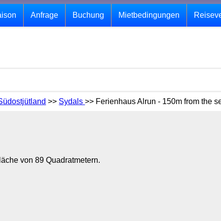
aison
Anfrage
Buchung
Mietbedingungen
Reisev
Südostjütland
>>
Sydals
>> Ferienhaus Alrun - 150m from the s
fläche von 89 Quadratmetern.