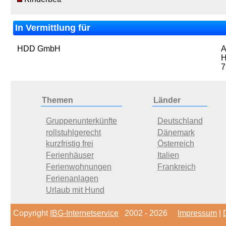
In Vermittlung für
HDD GmbH
A
H
7
Themen
Länder
Gruppenunterkünfte
Deutschland
rollstuhlgerecht
Dänemark
kurzfristig frei
Österreich
Ferienhäuser
Italien
Ferienwohnungen
Frankreich
Ferienanlagen
Urlaub mit Hund
Copyright
IBG-Internetservice
2002 - 2026
Impressum
|