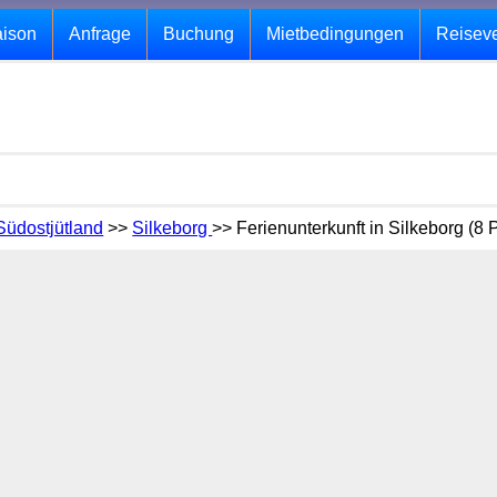
aison
Anfrage
Buchung
Mietbedingungen
Reisev
Südostjütland
>>
Silkeborg
>> Ferienunterkunft in Silkeborg (8