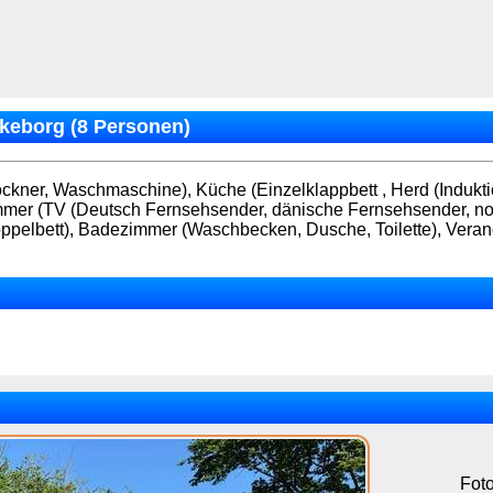
lkeborg (8 Personen)
ckner, Waschmaschine), Küche (Einzelklappbett , Herd (Indukt
immer (TV (Deutsch Fernsehsender, dänische Fernsehsender, 
pelbett), Badezimmer (Waschbecken, Dusche, Toilette), Veranda,
Fot