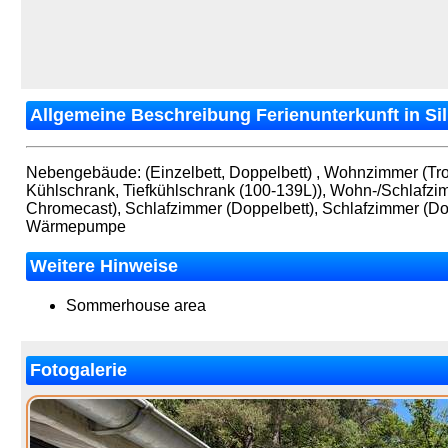
Allgemeine Beschreibung Ferienunterkunft in Si
Nebengebäude: (Einzelbett, Doppelbett) , Wohnzimmer (Tro
Kühlschrank, Tiefkühlschrank (100-139L)), Wohn-/Schlafz
Chromecast), Schlafzimmer (Doppelbett), Schlafzimmer (Dop
Wärmepumpe
Weitere Hinweise
Sommerhouse area
Fotogalerie