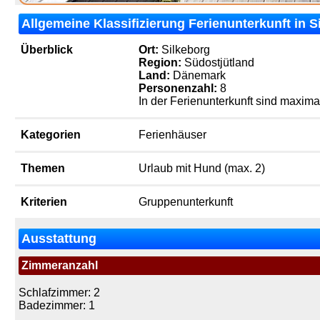
Allgemeine Klassifizierung Ferienunterkunft in S
Überblick
Ort:
Silkeborg
Region:
Südostjütland
Land:
Dänemark
Personenzahl:
8
In der Ferienunterkunft sind maximal
Kategorien
Ferienhäuser
Themen
Urlaub mit Hund (max. 2)
Kriterien
Gruppenunterkunft
Ausstattung
Zimmeranzahl
Schlafzimmer: 2
Badezimmer: 1