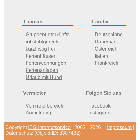
Themen
Länder
Gruppenunterkünfte
Deutschland
rollstuhlgerecht
Dänemark
kurzfristig frei
Österreich
Ferienhäuser
Italien
Ferienwohnungen
Frankreich
Ferienanlagen
Urlaub mit Hund
Vermieter
Folgen Sie uns
Vermieterbereich
Facebook
Anmeldung
Instagram
Copyright
IBG-Internetservice
2002 - 2026
Impressum
|
Datenschutz
(Objekt-ID: d387482)