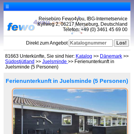
☰
Reisebüro Fewo4you, IBG-Internetservice
Kyllweg 2, 06217 Merseburg, Deutschland
Telefon: +49 (0) 3461 45 69 00
Direkt zum Angebot
81663 Unterkünfte, Sie sind hier:
Katalog
>>
Dänemark
>>
Südostjütland
>>
Juelsminde
>> Ferienunterkunft in
Juelsminde (5 Personen)
Ferienunterkunft in Juelsminde (5 Personen)