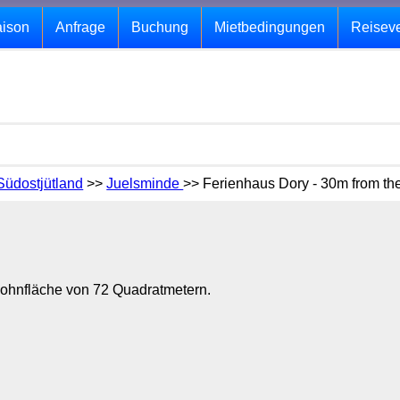
aison
Anfrage
Buchung
Mietbedingungen
Reisev
Südostjütland
>>
Juelsminde
>> Ferienhaus Dory - 30m from th
Wohnfläche von 72 Quadratmetern.