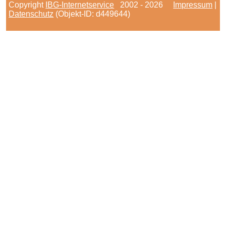
Copyright
IBG-Internetservice
2002 - 2026
Impressum
|
Datenschutz
(Objekt-ID: d449644)