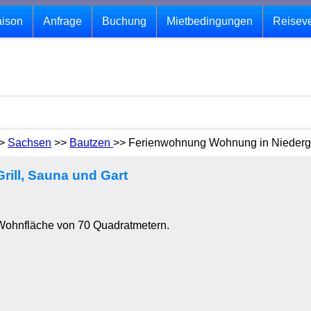
aison
Anfrage
Buchung
Mietbedingungen
Reisev
>
Sachsen
>>
Bautzen
>> Ferienwohnung Wohnung in Niedergur
ill, Sauna und Gart
 Wohnfläche von 70 Quadratmetern.