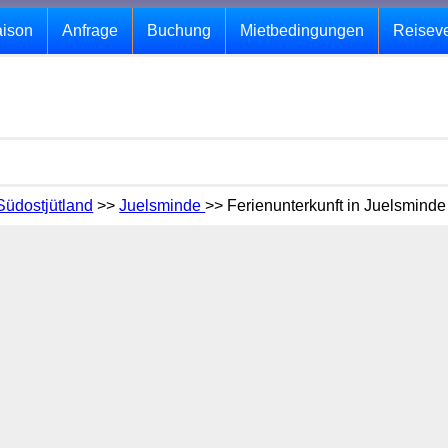
aison
Anfrage
Buchung
Mietbedingungen
Reisev
Südostjütland
>>
Juelsminde
>> Ferienunterkunft in Juelsminde