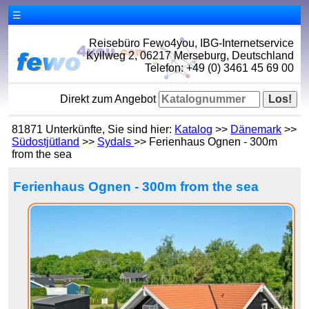
☰
Reisebüro Fewo4you, IBG-Internetservice
Kyllweg 2, 06217 Merseburg, Deutschland
Telefon: +49 (0) 3461 45 69 00
Direkt zum Angebot
81871 Unterkünfte, Sie sind hier:
Katalog
>>
Dänemark
>>
Südostjütland
>>
Sydals
>> Ferienhaus Ognen - 300m
from the sea
Ferienhaus Ognen - 300m from the sea