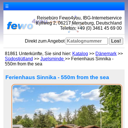
☰
Reisebüro Fewo4you, IBG-Internetservice
Kyllweg 2, 06217 Merseburg, Deutschland
Telefon: +49 (0) 3461 45 69 00
Direkt zum Angebot
81861 Unterkünfte, Sie sind hier:
Katalog
>>
Dänemark
>>
Südostjütland
>>
Juelsminde
>> Ferienhaus Sinnika -
550m from the sea
Ferienhaus Sinnika - 550m from the sea