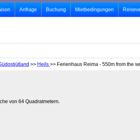
aison
Anfrage
Buchung
Mietbedingungen
Reisev
Südostjütland
>>
Hejls
>> Ferienhaus Reima - 550m from the s
läche von 64 Quadratmetern.