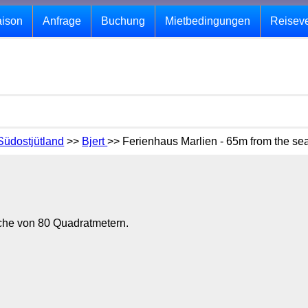
aison
Anfrage
Buchung
Mietbedingungen
Reisev
Südostjütland
>>
Bjert
>> Ferienhaus Marlien - 65m from the se
äche von 80 Quadratmetern.