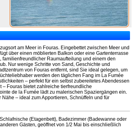
kzugsort am Meer in Fouras. Eingebettet zwischen Meer und
rfügt über einen möblierten Balkon oder eine Gartenterrasse
, familienfreundlicher Raumaufteilung und einem den
aub. Nur wenige Schritte von Sand, Geschichte und
tzentrum von Fouras entfernt, sind Sie ideal gelegen, um
früchteliebhaber werden den täglichen Fang im La Fumée
tlichkeiten – perfekt für ein selbst zubereitetes Abendessen
 – Fouras bietet zahlreiche tierfreundliche
inte de la Fumée lädt zu malerischen Spaziergängen ein.
r Nähe – ideal zum Apportieren, Schnüffeln und für
 Schlafnische (Etagenbett), Badezimmer (Badewanne oder
anderen Gästen, geöffnet von 1/2 Mai bis einschließlich