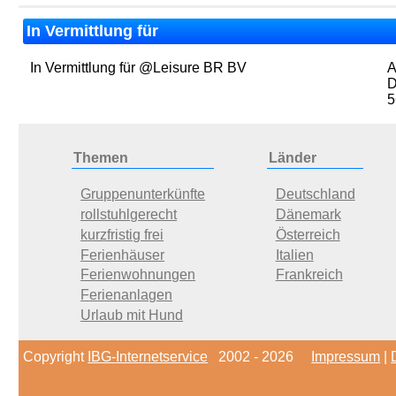
In Vermittlung für
In Vermittlung für @Leisure BR BV
A
D
5
Themen
Länder
Gruppenunterkünfte
Deutschland
rollstuhlgerecht
Dänemark
kurzfristig frei
Österreich
Ferienhäuser
Italien
Ferienwohnungen
Frankreich
Ferienanlagen
Urlaub mit Hund
Copyright
IBG-Internetservice
2002 - 2026
Impressum
|