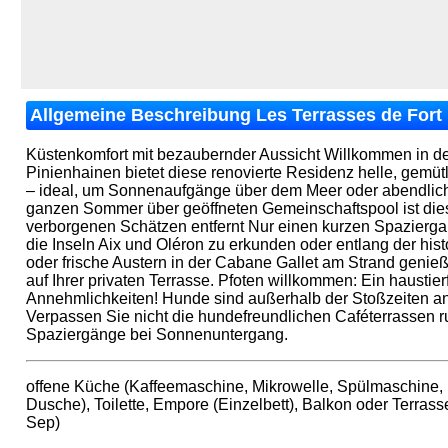
Allgemeine Beschreibung Les Terrasses de Fort B
Küstenkomfort mit bezaubernder Aussicht Willkommen in de
Pinienhainen bietet diese renovierte Residenz helle, gemüt
– ideal, um Sonnenaufgänge über dem Meer oder abendliche
ganzen Sommer über geöffneten Gemeinschaftspool ist dies 
verborgenen Schätzen entfernt Nur einen kurzen Spazierga
die Inseln Aix und Oléron zu erkunden oder entlang der h
oder frische Austern in der Cabane Gallet am Strand genieße
auf Ihrer privaten Terrasse. Pfoten willkommen: Ein haustie
Annehmlichkeiten! Hunde sind außerhalb der Stoßzeiten a
Verpassen Sie nicht die hundefreundlichen Caféterrassen ru
Spaziergänge bei Sonnenuntergang.
offene Küche (Kaffeemaschine, Mikrowelle, Spülmaschine,
Dusche), Toilette, Empore (Einzelbett), Balkon oder Terras
Sep)