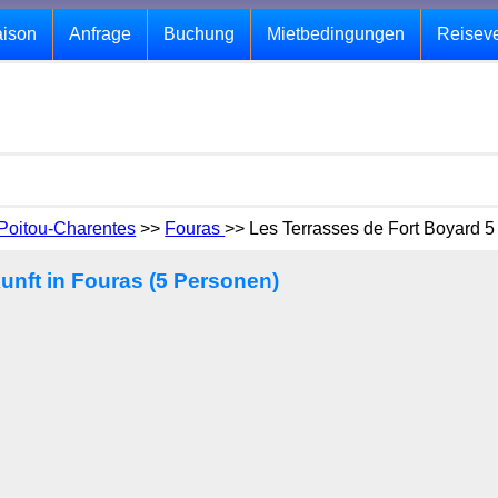
aison
Anfrage
Buchung
Mietbedingungen
Reisev
Poitou-Charentes
>>
Fouras
>> Les Terrasses de Fort Boyard 5 
unft in Fouras (5 Personen)