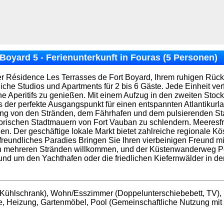
oyard 5 - Ferienunterkunft in Fouras (5 Personen)
r Résidence Les Terrasses de Fort Boyard, Ihrem ruhigen Rüc
liche Studios und Apartments für 2 bis 6 Gäste. Jede Einheit ve
 Aperitifs zu genießen. Mit einem Aufzug in den zweiten Stock
der perfekte Ausgangspunkt für einen entspannten Atlantikurl
ng von den Stränden, dem Fährhafen und dem pulsierenden Stad
istorischen Stadtmauern von Fort Vauban zu schlendern. Meeres
n. Der geschäftige lokale Markt bietet zahlreiche regionale Kös
rfreundliches Paradies Bringen Sie Ihren vierbeinigen Freund mit
n mehreren Stränden willkommen, und der Küstenwanderweg Po
nd um den Yachthafen oder die friedlichen Kiefernwälder in de
 Kühlschrank), Wohn/Esszimmer (Doppelunterschiebebett, TV),
se, Heizung, Gartenmöbel, Pool (Gemeinschaftliche Nutzung mit 