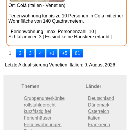
Ort: Colà (Italien - Venetien)
Ferienwohnung für bis zu 10 Personen in Colà mit einer
Wohnfläche von 140 Quadratmetern.
| Ferienwohnung | max. Personenzahl: 10 |
Schlafzimmer: 3 | Es sind keine Haustiere erlaubt |
1
2
3
4
+1
+5
81
Letzte Aktualisierung Venetien, Italien: 9. August 2026
Themen
Länder
Gruppenunterkünfte
Deutschland
rollstuhlgerecht
Dänemark
kurzfristig frei
Österreich
Ferienhäuser
Italien
Ferienwohnungen
Frankreich