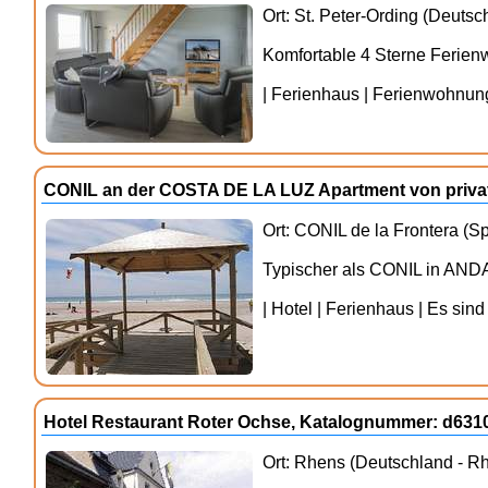
Ort: St. Peter-Ording (Deutsc
Komfortable 4 Sterne Ferienw
| Ferienhaus | Ferienwohnung 
CONIL an der COSTA DE LA LUZ Apartment von priva
Ort: CONIL de la Frontera (S
Typischer als CONIL in A
| Hotel | Ferienhaus | Es sind
Hotel Restaurant Roter Ochse, Katalognummer: d631
Ort: Rhens (Deutschland - Rh