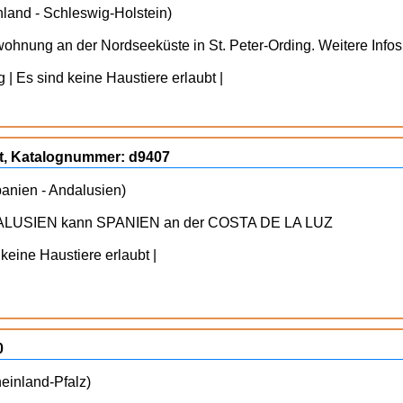
hland - Schleswig-Holstein)
ohnung an der Nordseeküste in St. Peter-Ording. Weitere Info
| Es sind keine Haustiere erlaubt |
t, Katalognummer: d9407
panien - Andalusien)
NDALUSIEN kann SPANIEN an der COSTA DE LA LUZ
 keine Haustiere erlaubt |
0
einland-Pfalz)