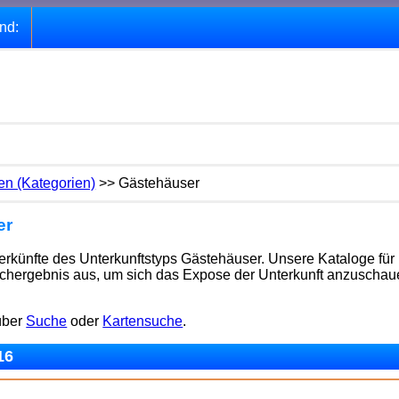
nd:
en (Kategorien)
>> Gästehäuser
er
terkünfte des Unterkunftstyps Gästehäuser. Unsere Kataloge fü
uchergebnis aus, um sich das Expose der Unterkunft anzuschaue
 über
Suche
oder
Kartensuche
.
16