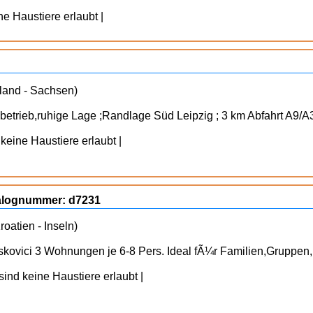
ine Haustiere erlaubt |
hland - Sachsen)
etrieb,ruhige Lage ;Randlage Süd Leipzig ; 3 km Abfahrt A9/A38 
 keine Haustiere erlaubt |
talognummer: d7231
roatien - Inseln)
vici 3 Wohnungen je 6-8 Pers. Ideal fÃ¼r Familien,Gruppen,Fi
ind keine Haustiere erlaubt |