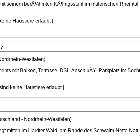
 mit seinem berÃ¼hmten KÃ¶nigsstuhl im malerischen Rheinta
keine Haustiere erlaubt |
47
Nordrhein-Westfalen)
ents mit Balkon, Terrasse, DSL-AnschluÃŸ, Parkplatz im Boc
sind keine Haustiere erlaubt |
schland - Nordrhein-Westfalen)
egt mitten im Hardter Wald, am Rande des Schwalm-Nette-Nat