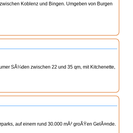
l zwischen Koblenz und Bingen. Umgeben von Burgen
humer SÃ¼den zwischen 22 und 35 qm, mit Kitchenette,
urparks, auf einem rund 30.000 mÂ² groÃŸen GelÃ¤nde.