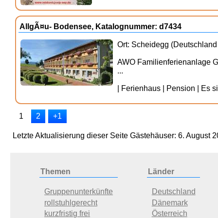
AllgÃ¤u- Bodensee, Katalognummer: d7434
Ort: Scheidegg (Deutschland
AWO Familienferienanlage Ge
...
| Ferienhaus | Pension | Es s
1
2
+1
Letzte Aktualisierung dieser Seite Gästehäuser: 6. August 
Themen
Länder
Gruppenunterkünfte
Deutschland
rollstuhlgerecht
Dänemark
kurzfristig frei
Österreich