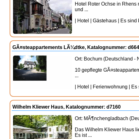
Hotel Roter Ochse in Rhens
und ...
| Hotel | Gästehaus | Es sind 
GÃ¤steappartements LÃ¼dtke, Katalognummer: d66
Ort: Bochum (Deutschland - 
10 gepflegte GÃ¤steappartem
...
| Hotel | Ferienwohnung | Es 
Wilhelm Kliewer Haus, Katalognummer: d7160
Ort: MÃ¶nchengladbach (Deut
Das Wilhelm Kliewer Haus li
Es ist ...