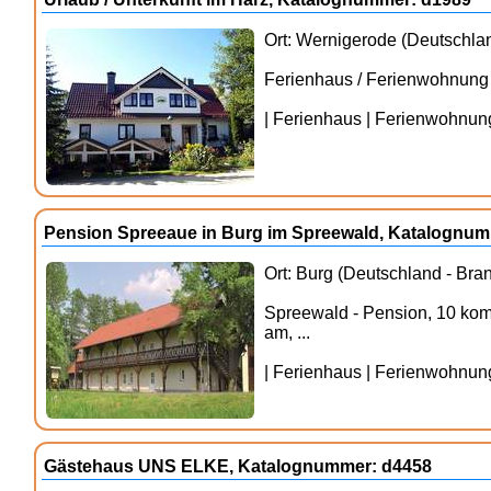
Ort: Wernigerode (Deutschla
Ferienhaus / Ferienwohnung 
| Ferienhaus | Ferienwohnung 
Pension Spreeaue in Burg im Spreewald, Katalognu
Ort: Burg (Deutschland - Bra
Spreewald - Pension, 10 komf
am, ...
| Ferienhaus | Ferienwohnung 
Gästehaus UNS ELKE, Katalognummer: d4458