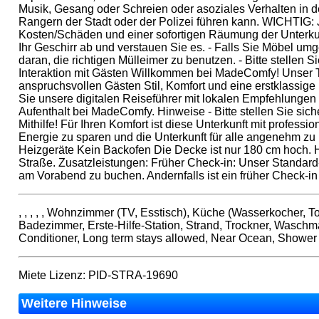
Musik, Gesang oder Schreien oder asoziales Verhalten in 
Rangern der Stadt oder der Polizei führen kann. WICHTIG:
Kosten/Schäden und einer sofortigen Räumung der Unterkunft
Ihr Geschirr ab und verstauen Sie es. - Falls Sie Möbel umge
daran, die richtigen Mülleimer zu benutzen. - Bitte stellen
Interaktion mit Gästen Willkommen bei MadeComfy! Unser Te
anspruchsvollen Gästen Stil, Komfort und eine erstklassige
Sie unsere digitalen Reiseführer mit lokalen Empfehlungen 
Aufenthalt bei MadeComfy. Hinweise - Bitte stellen Sie sich
Mithilfe! Für Ihren Komfort ist diese Unterkunft mit profess
Energie zu sparen und die Unterkunft für alle angenehm zu 
Heizgeräte Kein Backofen Die Decke ist nur 180 cm hoch. Ha
Straße. Zusatzleistungen: Früher Check-in: Unser Standard-
am Vorabend zu buchen. Andernfalls ist ein früher Check-i
, , , , , Wohnzimmer (TV, Esstisch), Küche (Wasserkocher, 
Badezimmer, Erste-Hilfe-Station, Strand, Trockner, Waschma
Conditioner, Long term stays allowed, Near Ocean, Shower
Miete Lizenz: PID-STRA-19690
Weitere Hinweise