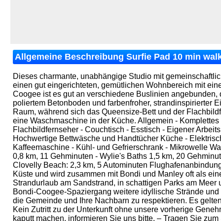
Allgemeine Beschreibung Surfie Pad 10 min walk
Dieses charmante, unabhängige Studio mit gemeinschaftlic
einen gut eingerichteten, gemütlichen Wohnbereich mit ei
Coogee ist es gut an verschiedene Buslinien angebunden, d
poliertem Betonboden und farbenfroher, strandinspirierter 
Raum, während sich das Queensize-Bett und der Flachbild
eine Waschmaschine in der Küche. Allgemein - Komplette
Flachbildfernseher - Couchtisch - Esstisch - Eigener Arbe
Hochwertige Bettwäsche und Handtücher Küche - Elektrisc
Kaffeemaschine - Kühl- und Gefrierschrank - Mikrowelle 
0,8 km, 11 Gehminuten - Wylie's Baths 1,5 km, 20 Gehmin
Clovelly Beach: 2,3 km, 5 Autominuten Flughafenanbindu
Küste und wird zusammen mit Bondi und Manley oft als eine
Strandurlaub am Sandstrand, in schattigen Parks am Meer
Bondi-Coogee-Spaziergang weitere idyllische Strände und N
die Gemeinde und Ihre Nachbarn zu respektieren. Es gelten
Kein Zutritt zu der Unterkunft ohne unsere vorherige Geneh
kaputt machen, informieren Sie uns bitte. – Tragen Sie zum