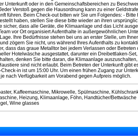
der Unterkunft oder in den Gemeinschaftsbereichen zu Beschwe
 Jeder Verstoß gegen die Hausordnung kann zu einer Geldstraf
 führen. Beim Check-out bitten wir Sie um Folgendes: - Bitte h
stellt haben, stellen Sie diese bitte wieder an ihren ursprüngli
 Sie sicher, dass alle Geräte, die Klimaanlage und das Licht au
am vor Ort organisiert Aufenthalte in außergewöhnlichen Unter
 Lage. Ihre Bedürfnisse stehen bei uns an erster Stelle, um Ihn
und zögern Sie nicht, uns während Ihres Aufenthalts zu kontakti
er, dass das graue Metalltor bei jedem Verlassen oder Betreten d
ioneller Hotelwäsche ausgestattet, darunter ein Dreibettlaken-Se
halten, denken Sie bitte daran, die Klimaanlage auszuschalten,
ustiere sind nicht erlaubt. Beim Betreten der Unterkunft gibt 
Check-in ist um 15:00 Uhr. Um einen frühen Zugang zur Unterkun
n je nach Verfügbarkeit am Vorabend gegen Aufpreis möglich.
Toaster, Kaffeemaschine, Mikrowelle, Spülmaschine, Kühlschrank
schine, Heizung, Klimaanlage, Föhn, Handtücher/Bettwäsche (inkl
 gel, Wine glasses