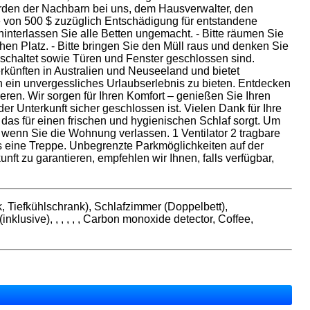
rden der Nachbarn bei uns, dem Hausverwalter, den
e von 500 $ zuzüglich Entschädigung für entstandene
interlassen Sie alle Betten ungemacht. - Bitte räumen Sie
chen Platz. - Bitte bringen Sie den Müll raus und denken Sie
sgeschaltet sowie Türen und Fenster geschlossen sind.
künften in Australien und Neuseeland und bietet
en ein unvergessliches Urlaubserlebnis zu bieten. Entdecken
eren. Wir sorgen für Ihren Komfort – genießen Sie Ihren
er Unterkunft sicher geschlossen ist. Vielen Dank für Ihre
t, das für einen frischen und hygienischen Schlaf sorgt. Um
 wenn Sie die Wohnung verlassen. 1 Ventilator 2 tragbare
es eine Treppe. Unbegrenzte Parkmöglichkeiten auf der
ft zu garantieren, empfehlen wir Ihnen, falls verfügbar,
, Tiefkühlschrank), Schlafzimmer (Doppelbett),
usive), , , , , , Carbon monoxide detector, Coffee,