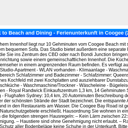
 to Beach and Dining - Ferienunterkunft in Coogee 
hem Innenhof liegt nur 10 Gehminuten vom Coogee Beach mit sei
nem bequemen Sofa. Das Studio bietet außerdem eine separate 
ie Sie ins Zentrum des CBD oder nach Bondi Junction bringen. 
Einrichtung sowie einem gemeinschaftlichen Innenhof. Die Küche
fernseher in einem angrenzenden Raum befinden. Es verfügt 
s Studio-Apartment - WLAN vorhanden - Klimaanlage - Waschm
itsbereich Schlafzimmer und Badezimmer - Schlafzimmer: Queens
hes Kochfeld mit zwei Kochplatten und ausziehbarer Dunstabz
Waschküche - Waschmaschine/Trockner - Wäscheleine - Bügeleis
uten - Royal Randwick Einkaufszentrum 1,3 km, 14 Gehminuten
ng - Flughafen Sydney: 10,4 km, 20 Autominuten Beschreibung
r der schönsten Strände der Stadt bezeichnet. Die entspannte
 und in den Restaurants am Wasser. Die Coogee Bay Road ist g
aturschutzgebiete erschließt. Hausordnung Sie wohnen in einer
 die folgenden strengen Hausregeln: – Kein Lärm zwischen 22:0
migung. – Haustiere sind ohne Genehmigung nicht erlaubt. – Ra
 Schutz aller Bodenbeläge keine Schuhe in der Unterkunft. Bitt