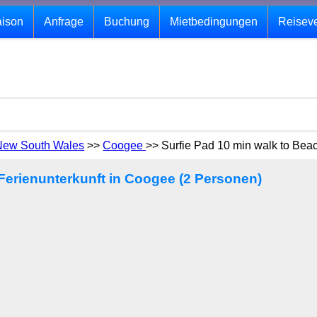
aison
Anfrage
Buchung
Mietbedingungen
Reisev
New South Wales
>>
Coogee
>> Surfie Pad 10 min walk to Bea
 Ferienunterkunft in Coogee (2 Personen)