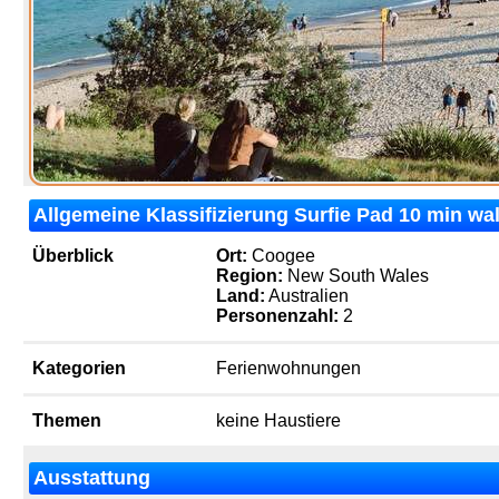
Allgemeine Klassifizierung Surfie Pad 10 min wa
Überblick
Ort:
Coogee
Region:
New South Wales
Land:
Australien
Personenzahl:
2
Kategorien
Ferienwohnungen
Themen
keine Haustiere
Ausstattung