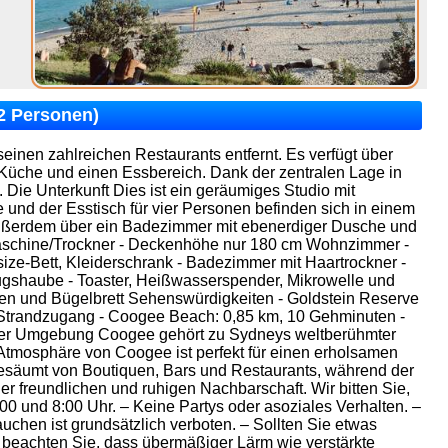
(2 Personen)
nen zahlreichen Restaurants entfernt. Es verfügt über
Küche und einen Essbereich. Dank der zentralen Lage in
Die Unterkunft Dies ist ein geräumiges Studio mit
 und der Esstisch für vier Personen befinden sich in einem
außerdem über ein Badezimmer mit ebenerdiger Dusche und
aschine/Trockner - Deckenhöhe nur 180 cm Wohnzimmer -
ize-Bett, Kleiderschrank - Badezimmer mit Haartrockner -
ugshaube - Toaster, Heißwasserspender, Mikrowelle und
en und Bügelbrett Sehenswürdigkeiten - Goldstein Reserve
 Strandzugang - Coogee Beach: 0,85 km, 10 Gehminuten -
 der Umgebung Coogee gehört zu Sydneys weltberühmter
 Atmosphäre von Coogee ist perfekt für einen erholsamen
esäumt von Boutiquen, Bars und Restaurants, während der
 freundlichen und ruhigen Nachbarschaft. Wir bitten Sie,
0 und 8:00 Uhr. – Keine Partys oder asoziales Verhalten. –
uchen ist grundsätzlich verboten. – Sollten Sie etwas
e beachten Sie, dass übermäßiger Lärm wie verstärkte