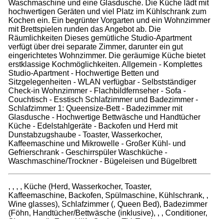
Waschmaschine und eine Glasdusche. Die Küche lädt mit
hochwertigen Geräten und viel Platz im Kühlschrank zum
Kochen ein. Ein begrünter Vorgarten und ein Wohnzimmer
mit Brettspielen runden das Angebot ab. Die
Räumlichkeiten Dieses gemütliche Studio-Apartment
verfügt über drei separate Zimmer, darunter ein gut
eingerichtetes Wohnzimmer. Die geräumige Küche bietet
erstklassige Kochmöglichkeiten. Allgemein - Komplettes
Studio-Apartment - Hochwertige Betten und
Sitzgelegenheiten - WLAN verfügbar - Selbstständiger
Check-in Wohnzimmer - Flachbildfernseher - Sofa -
Couchtisch - Esstisch Schlafzimmer und Badezimmer -
Schlafzimmer 1: Queensize-Bett - Badezimmer mit
Glasdusche - Hochwertige Bettwäsche und Handtücher
Küche - Edelstahlgeräte - Backofen und Herd mit
Dunstabzugshaube - Toaster, Wasserkocher,
Kaffeemaschine und Mikrowelle - Großer Kühl- und
Gefrierschrank - Geschirrspüler Waschküche -
Waschmaschine/Trockner - Bügeleisen und Bügelbrett
, , , , Küche (Herd, Wasserkocher, Toaster,
Kaffeemaschine, Backofen, Spülmaschine, Kühlschrank, ,
Wine glasses), Schlafzimmer (, Queen Bed), Badezimmer
(Föhn, Handtücher/Bettwäsche (inklusive), , , Conditioner,