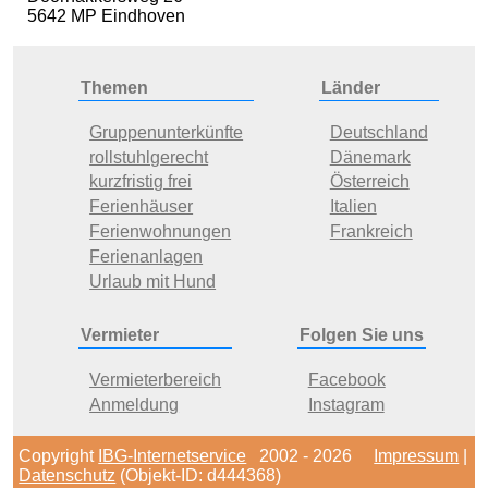
5642 MP Eindhoven
Themen
Länder
Gruppenunterkünfte
Deutschland
rollstuhlgerecht
Dänemark
kurzfristig frei
Österreich
Ferienhäuser
Italien
Ferienwohnungen
Frankreich
Ferienanlagen
Urlaub mit Hund
Vermieter
Folgen Sie uns
Vermieterbereich
Facebook
Anmeldung
Instagram
Copyright
IBG-Internetservice
2002 - 2026
Impressum
|
Datenschutz
(Objekt-ID: d444368)