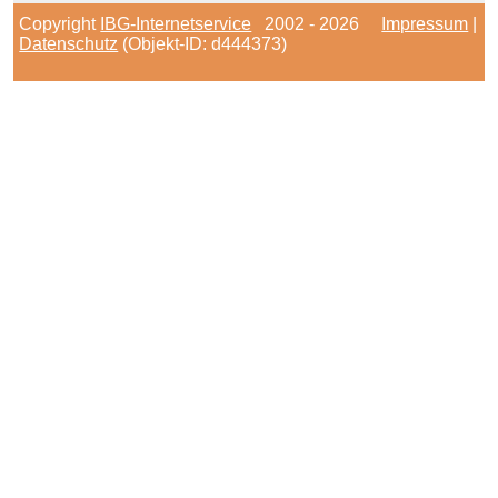
Copyright
IBG-Internetservice
2002 - 2026
Impressum
|
Datenschutz
(Objekt-ID: d444373)