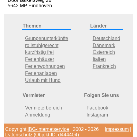
Doornakkersweg 26
5642 MP Eindhoven
Themen
Länder
Gruppenunterkünfte
Deutschland
rollstuhlgerecht
Dänemark
kurzfristig frei
Österreich
Ferienhäuser
Italien
Ferienwohnungen
Frankreich
Ferienanlagen
Urlaub mit Hund
Vermieter
Folgen Sie uns
Vermieterbereich
Facebook
Anmeldung
Instagram
Copyright
IBG-Internetservice
2002 - 2026
Impressum
|
Datenschutz
(Objekt-ID: d444404)