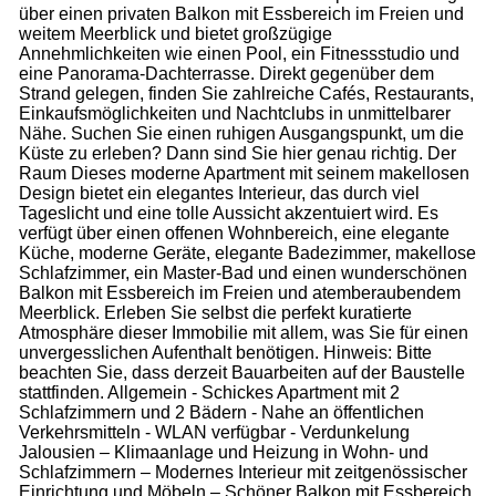
über einen privaten Balkon mit Essbereich im Freien und
weitem Meerblick und bietet großzügige
Annehmlichkeiten wie einen Pool, ein Fitnessstudio und
eine Panorama-Dachterrasse. Direkt gegenüber dem
Strand gelegen, finden Sie zahlreiche Cafés, Restaurants,
Einkaufsmöglichkeiten und Nachtclubs in unmittelbarer
Nähe. Suchen Sie einen ruhigen Ausgangspunkt, um die
Küste zu erleben? Dann sind Sie hier genau richtig. Der
Raum Dieses moderne Apartment mit seinem makellosen
Design bietet ein elegantes Interieur, das durch viel
Tageslicht und eine tolle Aussicht akzentuiert wird. Es
verfügt über einen offenen Wohnbereich, eine elegante
Küche, moderne Geräte, elegante Badezimmer, makellose
Schlafzimmer, ein Master-Bad und einen wunderschönen
Balkon mit Essbereich im Freien und atemberaubendem
Meerblick. Erleben Sie selbst die perfekt kuratierte
Atmosphäre dieser Immobilie mit allem, was Sie für einen
unvergesslichen Aufenthalt benötigen. Hinweis: Bitte
beachten Sie, dass derzeit Bauarbeiten auf der Baustelle
stattfinden. Allgemein - Schickes Apartment mit 2
Schlafzimmern und 2 Bädern - Nahe an öffentlichen
Verkehrsmitteln - WLAN verfügbar - Verdunkelung
Jalousien – Klimaanlage und Heizung in Wohn- und
Schlafzimmern – Modernes Interieur mit zeitgenössischer
Einrichtung und Möbeln – Schöner Balkon mit Essbereich