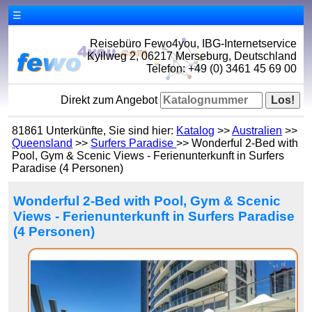
☰
Reisebüro Fewo4you, IBG-Internetservice
Kyllweg 2, 06217 Merseburg, Deutschland
Telefon: +49 (0) 3461 45 69 00
Direkt zum Angebot
81861 Unterkünfte, Sie sind hier:
Katalog
>>
Australien
>>
Queensland
>>
Surfers Paradise
>> Wonderful 2-Bed with
Pool, Gym & Scenic Views - Ferienunterkunft in Surfers
Paradise (4 Personen)
Wonderful 2-Bed with Pool, Gym & Scenic
Views - Ferienunterkunft in Surfers Paradise
(4 Personen)