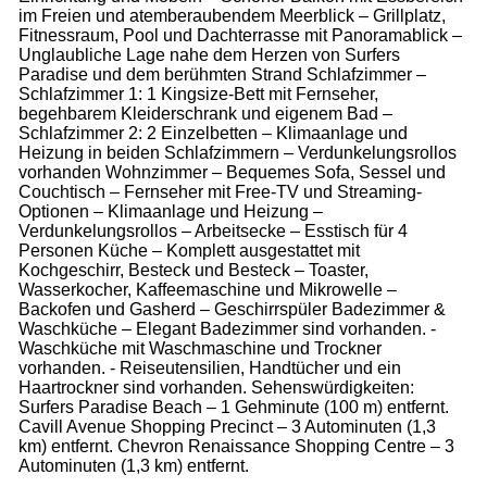
im Freien und atemberaubendem Meerblick – Grillplatz,
Fitnessraum, Pool und Dachterrasse mit Panoramablick –
Unglaubliche Lage nahe dem Herzen von Surfers
Paradise und dem berühmten Strand Schlafzimmer –
Schlafzimmer 1: 1 Kingsize-Bett mit Fernseher,
begehbarem Kleiderschrank und eigenem Bad –
Schlafzimmer 2: 2 Einzelbetten – Klimaanlage und
Heizung in beiden Schlafzimmern – Verdunkelungsrollos
vorhanden Wohnzimmer – Bequemes Sofa, Sessel und
Couchtisch – Fernseher mit Free-TV und Streaming-
Optionen – Klimaanlage und Heizung –
Verdunkelungsrollos – Arbeitsecke – Esstisch für 4
Personen Küche – Komplett ausgestattet mit
Kochgeschirr, Besteck und Besteck – Toaster,
Wasserkocher, Kaffeemaschine und Mikrowelle –
Backofen und Gasherd – Geschirrspüler Badezimmer &
Waschküche – Elegant Badezimmer sind vorhanden. -
Waschküche mit Waschmaschine und Trockner
vorhanden. - Reiseutensilien, Handtücher und ein
Haartrockner sind vorhanden. Sehenswürdigkeiten:
Surfers Paradise Beach – 1 Gehminute (100 m) entfernt.
Cavill Avenue Shopping Precinct – 3 Autominuten (1,3
km) entfernt. Chevron Renaissance Shopping Centre – 3
Autominuten (1,3 km) entfernt.