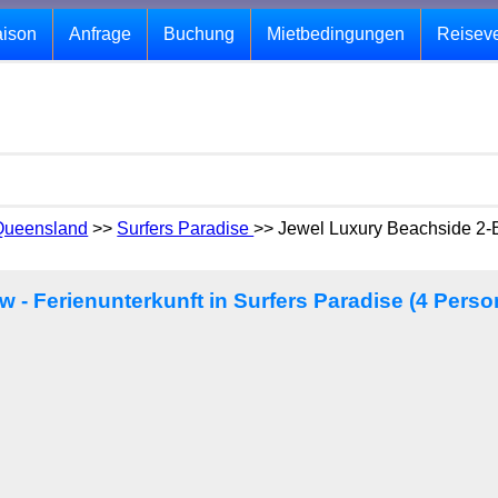
aison
Anfrage
Buchung
Mietbedingungen
Reisev
Queensland
>>
Surfers Paradise
>> Jewel Luxury Beachside 2-B
 - Ferienunterkunft in Surfers Paradise (4 Perso