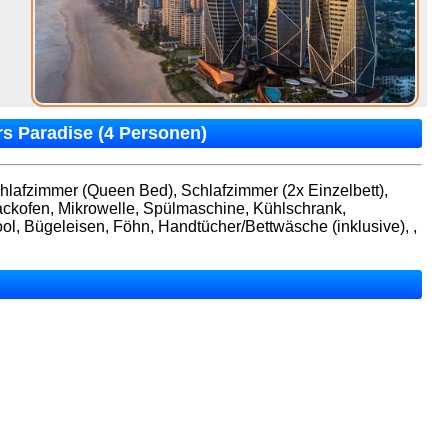
rs Paradise (4 Personen)
Schlafzimmer (Queen Bed), Schlafzimmer (2x Einzelbett),
Backofen, Mikrowelle, Spülmaschine, Kühlschrank,
ol, Bügeleisen, Föhn, Handtücher/Bettwäsche (inklusive), ,