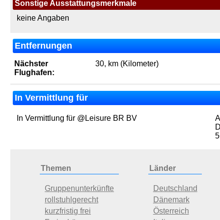
Sonstige Ausstattungsmerkmale
keine Angaben
Entfernungen
Nächster
30, km (Kilometer)
Flughafen:
In Vermittlung für
In Vermittlung für @Leisure BR BV
A
D
5
Themen
Länder
Gruppenunterkünfte
Deutschland
rollstuhlgerecht
Dänemark
kurzfristig frei
Österreich