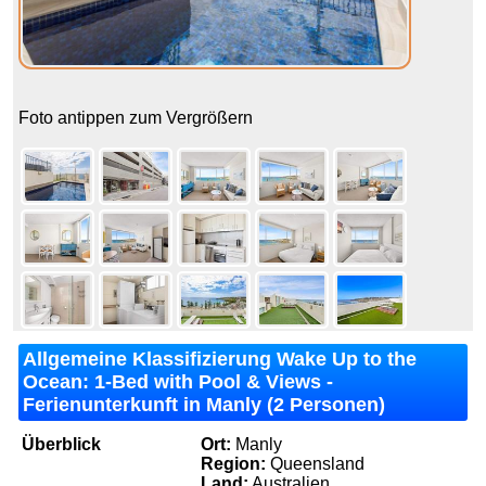
Foto antippen zum Vergrößern
Allgemeine Klassifizierung Wake Up to the
Ocean: 1-Bed with Pool & Views -
Ferienunterkunft in Manly (2 Personen)
Überblick
Ort:
Manly
Region:
Queensland
Land:
Australien