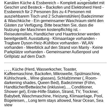
Kanälen Küche & Essbereich – Komplett ausgestattet mit
Geschirr und Besteck – Backofen und Elektroherd Herd -
Essbereich für 2 Personen (bis zu 4 Personen mit
ausziehbarem Tisch und 2 Schalenstühlen) Badezimmer
& Waschküche - Ein gemeinsamer Waschraum steht den
Gästen zur Verfügung. Bitte beachten Sie, dass die
Nutzung der Maschinen kostenpflichtig ist. -
Reiseutensilien, Handtücher und Haartrockner werden
bereitgestellt. Ausstattung - Klimaanlage vorhanden -
Tragbare Dyson-Heiz-/Kühlbox vorhanden - WLAN
vorhanden - Meerblick auf den Strand von Manly - Keine
Parkplätze vorhanden - Gemeinsamer Außenpool und
Grillplatz auf dem Dach
, , , , Küche (Herd, Wasserkocher, Toaster,
Kaffeemaschine, Backofen, Mikrowelle, Spülmaschine,
Kühlschrank, , Wine glasses), Schlafzimmer (, Room-
darkening shades, Queen Bed), Badezimmer (Föhn,
Handtücher/Bettwäsche (inklusive), , , Conditioner,
Shower gel), Erste-Hilfe-Station, Strand, TV, Trockner,
Babybett, Waschmaschine, Heizung, Klimaanlage, Pool,
Bügeleisen, , Long term stays allowed, Near Ocean, Sea
view