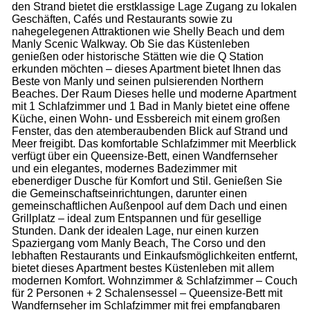
den Strand bietet die erstklassige Lage Zugang zu lokalen
Geschäften, Cafés und Restaurants sowie zu
nahegelegenen Attraktionen wie Shelly Beach und dem
Manly Scenic Walkway. Ob Sie das Küstenleben
genießen oder historische Stätten wie die Q Station
erkunden möchten – dieses Apartment bietet Ihnen das
Beste von Manly und seinen pulsierenden Northern
Beaches. Der Raum Dieses helle und moderne Apartment
mit 1 Schlafzimmer und 1 Bad in Manly bietet eine offene
Küche, einen Wohn- und Essbereich mit einem großen
Fenster, das den atemberaubenden Blick auf Strand und
Meer freigibt. Das komfortable Schlafzimmer mit Meerblick
verfügt über ein Queensize-Bett, einen Wandfernseher
und ein elegantes, modernes Badezimmer mit
ebenerdiger Dusche für Komfort und Stil. Genießen Sie
die Gemeinschaftseinrichtungen, darunter einen
gemeinschaftlichen Außenpool auf dem Dach und einen
Grillplatz – ideal zum Entspannen und für gesellige
Stunden. Dank der idealen Lage, nur einen kurzen
Spaziergang vom Manly Beach, The Corso und den
lebhaften Restaurants und Einkaufsmöglichkeiten entfernt,
bietet dieses Apartment bestes Küstenleben mit allem
modernen Komfort. Wohnzimmer & Schlafzimmer – Couch
für 2 Personen + 2 Schalensessel – Queensize-Bett mit
Wandfernseher im Schlafzimmer mit frei empfangbaren