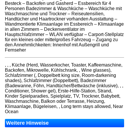
Besteck – Backofen und Gasherd – Essbereich für 4
Personen Badezimmer & Waschküche – Waschküche mit
Waschmaschine und Trockner – Reiseutensilien,
Handtücher und Haartrockner vorhanden Ausstattung –
Wandmontierte Klimaanlage im Essbereich – Klimaanlage
in allen Zimmern – Deckenventilator im
Hauptschlafzimmer – WLAN verfügbar – Carport-Stellplatz
für ein kleines oder mittelgroßes Fahrzeug – Zugang zu
den Annehmlichkeiten: Innenhof mit Außengrill und
Fernseher
, , , Küche (Herd, Wasserkocher, Toaster, Kaffeemaschine,
Backofen, Mikrowelle, Kühlschrank, , Wine glasses),
Schlafzimmer (, Doppelbett king size, Room-darkening
shades), Schlafzimmer (Doppelbett), Badezimmer
(Badewanne, Föhn, Handtücher/Bettwäsche (inklusive), , ,
Conditioner, Shower gel), Erste-Hilfe-Station, Strand,
Kinder Spielparadies, Spielplatz, TV, Trockner, Babybett,
Waschmaschine, Balkon oder Terrasse, Heizung,
Klimaanlage, Bügeleisen, , Long term stays allowed, Near
Ocean
Weitere Hinweise