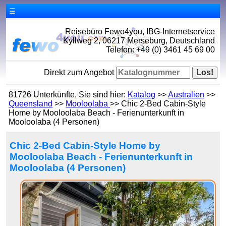
☰
Reisebüro Fewo4you, IBG-Internetservice
Kyllweg 2, 06217 Merseburg, Deutschland
Telefon: +49 (0) 3461 45 69 00
Direkt zum Angebot
81726 Unterkünfte, Sie sind hier:
Katalog
>>
Australien
>>
Queensland
>>
Mooloolaba
>> Chic 2-Bed Cabin-Style
Home by Mooloolaba Beach - Ferienunterkunft in
Mooloolaba (4 Personen)
Chic 2-Bed Cabin-Style Home by
Mooloolaba Beach - Ferienunterkunft in
Mooloolaba (4 Personen)