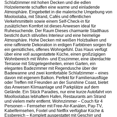
Schlafzimmer mit hohen Decken und die edlen
Holzelemente schaffen eine warme und einladende
Atmosphäre. Eingebettet in die malerische Umgebung von
Mooloolaba, mit Strand, Cafés und öffentlichen
Verkehrsmitteln sowie einem Self-Check-in für
zusätzlichen Komfort ist dieses Anwesen ideal für
Ruhesuchende. Der Raum Dieses charmante Stadthaus
besticht durch stilvolles Interieur und eine heimelige
Atmosphäre. Hohe Decken mit weißen Holzbalken und
eine raffinierte Dekoration in erdigen Farbtönen sorgen für
ein gemütliches, offenes Wohngefühl. Das Haus verfügt
über eine voll ausgestattete Küche, einen großzügigen
Wohnbereich mit Wohn- und Esszimmer, eine überdachte
Terrasse mit Sitzgelegenheiten, einen Garten, ein
elegantes Badezimmer mit Regendusche über der
Badewanne und zwei komfortable Schlafzimmer – eines
davon mit eigenem Balkon. Perfekt für Familienausflüge
oder Treffen mit Freunden an der Sunshine Coast, bietet
das Anwesen Klimaanlage und Parkplätze auf dem
Gelände. Ein Stück Paradies, nur eine kurze Autofahrt von
Moolloolabas lebhaftem Hafen, Restaurants am Strand
und vielem mehr entfernt. Wohnzimmer – Couch für 4
Personen – Fernseher mit Free-Air-Kanälen, Pay-TV,
Kabelfernsehen, Foxtel und Netflix verfügbar Küche &
Essbereich – Komplett ausgestattet mit Geschirr und