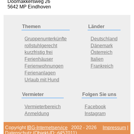
Doornakkersweg 26
5642 MP Eindhoven
Themen
Länder
Gruppenunterkünfte
Deutschland
rollstuhlgerecht
Dänemark
kurzfristig frei
Österreich
Ferienhäuser
Italien
Ferienwohnungen
Frankreich
Ferienanlagen
Urlaub mit Hund
Vermieter
Folgen Sie uns
Vermieterbereich
Facebook
Anmeldung
Instagram
Copyright
IBG-Internetservice
2002 - 2026
Impressum
|
Datenschutz
(Objekt-ID: d457011)