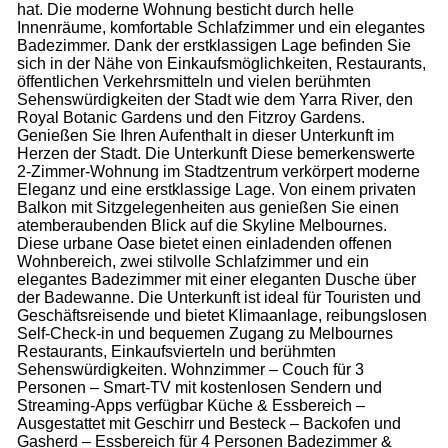
hat. Die moderne Wohnung besticht durch helle
Innenräume, komfortable Schlafzimmer und ein elegantes
Badezimmer. Dank der erstklassigen Lage befinden Sie
sich in der Nähe von Einkaufsmöglichkeiten, Restaurants,
öffentlichen Verkehrsmitteln und vielen berühmten
Sehenswürdigkeiten der Stadt wie dem Yarra River, den
Royal Botanic Gardens und den Fitzroy Gardens.
Genießen Sie Ihren Aufenthalt in dieser Unterkunft im
Herzen der Stadt. Die Unterkunft Diese bemerkenswerte
2-Zimmer-Wohnung im Stadtzentrum verkörpert moderne
Eleganz und eine erstklassige Lage. Von einem privaten
Balkon mit Sitzgelegenheiten aus genießen Sie einen
atemberaubenden Blick auf die Skyline Melbournes.
Diese urbane Oase bietet einen einladenden offenen
Wohnbereich, zwei stilvolle Schlafzimmer und ein
elegantes Badezimmer mit einer eleganten Dusche über
der Badewanne. Die Unterkunft ist ideal für Touristen und
Geschäftsreisende und bietet Klimaanlage, reibungslosen
Self-Check-in und bequemen Zugang zu Melbournes
Restaurants, Einkaufsvierteln und berühmten
Sehenswürdigkeiten. Wohnzimmer – Couch für 3
Personen – Smart-TV mit kostenlosen Sendern und
Streaming-Apps verfügbar Küche & Essbereich –
Ausgestattet mit Geschirr und Besteck – Backofen und
Gasherd – Essbereich für 4 Personen Badezimmer &