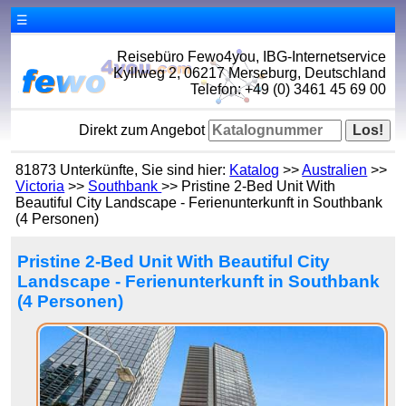
☰
Reisebüro Fewo4you, IBG-Internetservice
Kyllweg 2, 06217 Merseburg, Deutschland
Telefon: +49 (0) 3461 45 69 00
Direkt zum Angebot
81873 Unterkünfte, Sie sind hier:
Katalog
>>
Australien
>>
Victoria
>>
Southbank
>> Pristine 2-Bed Unit With
Beautiful City Landscape - Ferienunterkunft in Southbank
(4 Personen)
Pristine 2-Bed Unit With Beautiful City
Landscape - Ferienunterkunft in Southbank
(4 Personen)