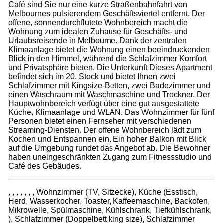
Café sind Sie nur eine kurze Straßenbahnfahrt von
Melbournes pulsierendem Geschäftsviertel entfernt. Der
offene, sonnendurchflutete Wohnbereich macht die
Wohnung zum idealen Zuhause für Geschäfts- und
Urlaubsreisende in Melbourne. Dank der zentralen
Klimaanlage bietet die Wohnung einen beeindruckenden
Blick in den Himmel, während die Schlafzimmer Komfort
und Privatsphäre bieten. Die Unterkunft Dieses Apartment
befindet sich im 20. Stock und bietet Ihnen zwei
Schlafzimmer mit Kingsize-Betten, zwei Badezimmer und
einen Waschraum mit Waschmaschine und Trockner. Der
Hauptwohnbereich verfügt über eine gut ausgestattete
Küche, Klimaanlage und WLAN. Das Wohnzimmer für fünf
Personen bietet einen Fernseher mit verschiedenen
Streaming-Diensten. Der offene Wohnbereich lädt zum
Kochen und Entspannen ein. Ein hoher Balkon mit Blick
auf die Umgebung rundet das Angebot ab. Die Bewohner
haben uneingeschränkten Zugang zum Fitnessstudio und
Café des Gebäudes.
, , , , , , , Wohnzimmer (TV, Sitzecke), Küche (Esstisch,
Herd, Wasserkocher, Toaster, Kaffeemaschine, Backofen,
Mikrowelle, Spülmaschine, Kühlschrank, Tiefkühlschrank,
), Schlafzimmer (Doppelbett king size), Schlafzimmer