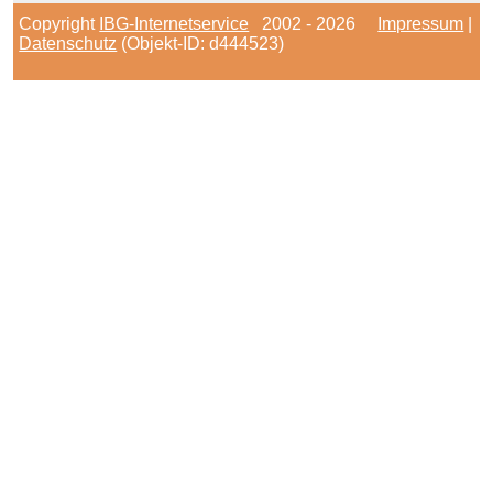
Copyright
IBG-Internetservice
2002 - 2026
Impressum
|
Datenschutz
(Objekt-ID: d444523)