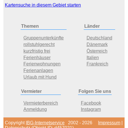
Kartensuche in diesem Gebiet starten
Themen
Länder
Gruppenunterkünfte
Deutschland
rollstuhlgerecht
Dänemark
kurzfristig frei
Österreich
Ferienhäuser
Italien
Ferienwohnungen
Frankreich
Ferienanlagen
Urlaub mit Hund
Vermieter
Folgen Sie uns
Vermieterbereich
Facebook
Anmeldung
Instagram
Copyright
IBG-Internetservice
2002 - 2026
Impressum
|
Datenschutz
(Objekt-ID: d457021)