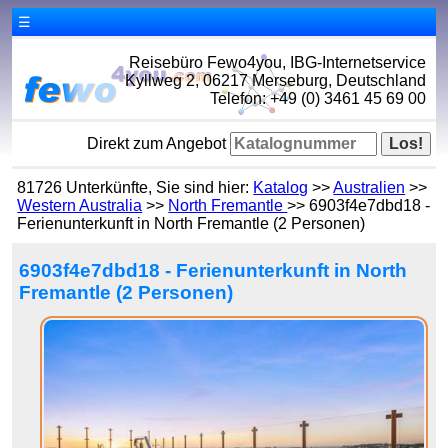
☰
Reisebüro Fewo4you, IBG-Internetservice
Kyllweg 2, 06217 Merseburg, Deutschland
Telefon: +49 (0) 3461 45 69 00
Direkt zum Angebot
81726 Unterkünfte, Sie sind hier:
Katalog
>>
Australien
>>
Western Australia
>>
North Fremantle
>> 6903f4e7dbd18 -
Ferienunterkunft in North Fremantle (2 Personen)
6903f4e7dbd18 - Ferienunterkunft in North
Fremantle (2 Personen)