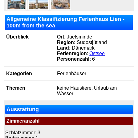
Allgemeine Klassifizierung Ferienhaus Lien -
100m from the sea
Überblick
Ort:
Juelsminde
Region:
Südostjütland
Land:
Dänemark
Ferienregion
:
Ostsee
Personenzahl:
6
Kategorien
Ferienhäuser
Themen
keine Haustiere, Urlaub am
Wasser
Ausstattung
Zimmeranzahl
Schlafzimmer: 3