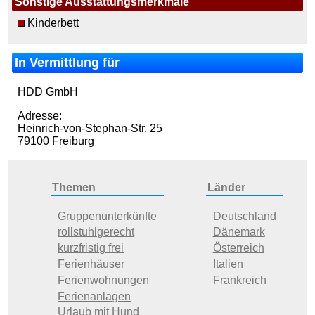
Sonstige Ausstattungsmerkmale
Kinderbett
In Vermittlung für
HDD GmbH
Adresse:
Heinrich-von-Stephan-Str. 25
79100 Freiburg
Themen
Länder
Gruppenunterkünfte
Deutschland
rollstuhlgerecht
Dänemark
kurzfristig frei
Österreich
Ferienhäuser
Italien
Ferienwohnungen
Frankreich
Ferienanlagen
Urlaub mit Hund