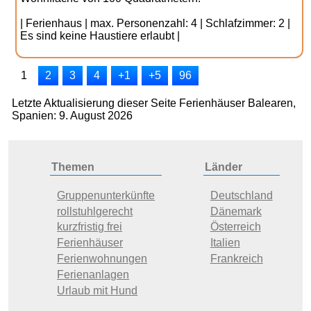
| Ferienhaus | max. Personenzahl: 4 | Schlafzimmer: 2 |
Es sind keine Haustiere erlaubt |
1
2
3
4
+1
+5
96
Letzte Aktualisierung dieser Seite Ferienhäuser Balearen,
Spanien: 9. August 2026
Themen
Länder
Gruppenunterkünfte
Deutschland
rollstuhlgerecht
Dänemark
kurzfristig frei
Österreich
Ferienhäuser
Italien
Ferienwohnungen
Frankreich
Ferienanlagen
Urlaub mit Hund