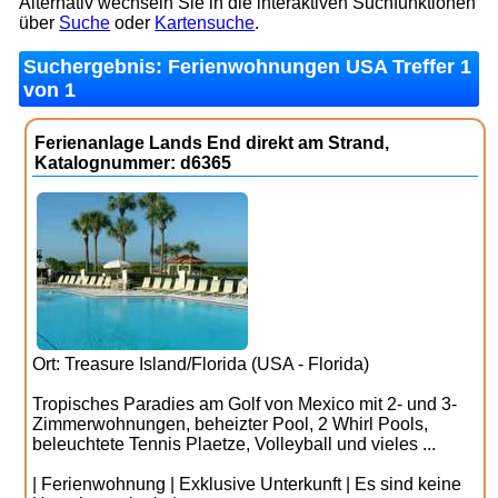
Alternativ wechseln Sie in die interaktiven Suchfunktionen
über
Suche
oder
Kartensuche
.
Suchergebnis: Ferienwohnungen USA Treffer 1
von 1
Ferienanlage Lands End direkt am Strand,
Katalognummer: d6365
Ort: Treasure Island/Florida (USA - Florida)
Tropisches Paradies am Golf von Mexico mit 2- und 3-
Zimmerwohnungen, beheizter Pool, 2 Whirl Pools,
beleuchtete Tennis Plaetze, Volleyball und vieles ...
| Ferienwohnung | Exklusive Unterkunft | Es sind keine